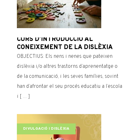
CURS
CURS D’INTRODUCCIÓ AL
CONE
CONEIXEMENT DE LA DISLÈXIA
OBJECTI
OBJECTIUS: Els nens i nenes que pateixen
dislèxi
dislèxia i/o altres trastorns d’aprenentatge o
de la c
de la comunicació, i les seves famílies, sovint
han d’a
han d’afrontar el seu procés educatiu a l’escola
i [ … ]
i [ … ]
SUPO
DIVULGACIÓ I DISLÈXIA