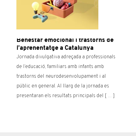
TROB
JOVE
Aquest 
dissabt
Benestar emocional i trastorns de
dissabt
l’aprenentatge a Catalunya
gener –
Jornada divulgativa adreçada a professionals
de l’educació, familiars amb infants amb
trastorns del neurodesenvolupament i al
públic en general. Al llarg de la jornada es
presentaran els resultats principals del [ … ]