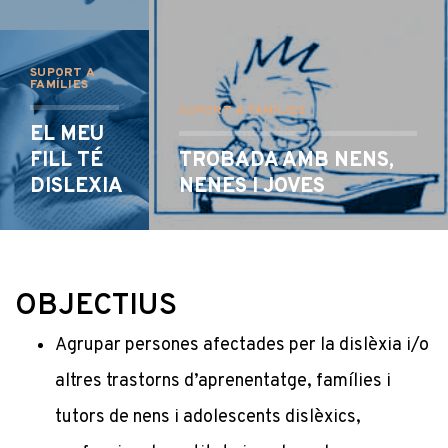
SUPORT A
FAMÍLIES
SUPORT A FAMÍLIES
EL MEU
FILL TÉ
TROBADA AMB NENS,
DISLEXIA
NENES I JOVES
OBJECTIUS
Agrupar persones afectades per la dislèxia i/o
altres trastorns d’aprenentatge, famílies i
tutors de nens i adolescents dislèxics,