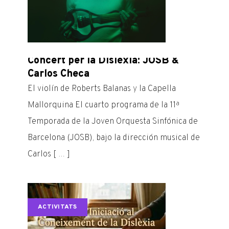
Concert per la Dislèxia: JOSB &
L’esc
Carlos Checa
és un
real.
El violín de Roberts Balanas y la Capella
L’escol
Mallorquina El cuarto programa de la 11ª
i una n
Temporada de la Joven Orquesta Sinfónica de
Platafo
Barcelona (JOSB), bajo la dirección musical de
a Catal
Carlos [ … ]
ACTI
ACTIVITATS