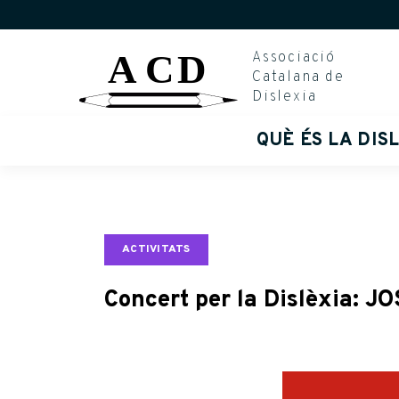
Skip
to
Associació
content
Catalana de
Dislexia
QUÈ ÉS LA DIS
ACTIVITATS
Concert per la Dislèxia: J