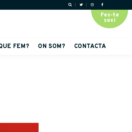
Fes-te
soci
QUE FEM?
ON SOM?
CONTACTA