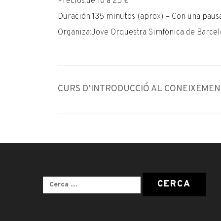
Precios:de 10 a 25 €
Duración:135 minutos (aprox) – Con una pausa
Organiza:Jove Orquestra Simfònica de Barce
Navegació
CURS D’INTRODUCCIÓ AL CONEIXEMENT
d'entrades
Cerca: