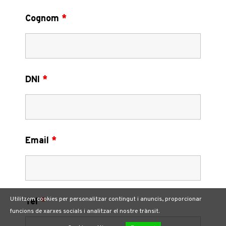
Cognom
*
DNI
*
Email
*
Utilitzem cookies per personalitzar contingut i anuncis, proporcionar
Tel
*
funcions de xarxes socials i analitzar el nostre trànsit.