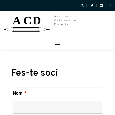
Skip
to
Associació
Catalana de
content
Dislexia
Fes-te soci
Nom
*